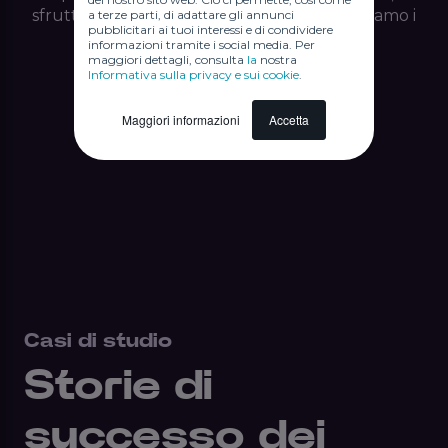
sfruttiamo nuove opportunità e massimizziamo i
a terze parti, di adattare gli annunci
pubblicitari ai tuoi interessi e di condividere
risultati.
informazioni tramite i social media. Per
maggiori dettagli, consulta
la
nostra
Informativa sulla privacy e sui cookie
.
Maggiori informazioni
Accetta
Casi di studio
Storie di
successo dei