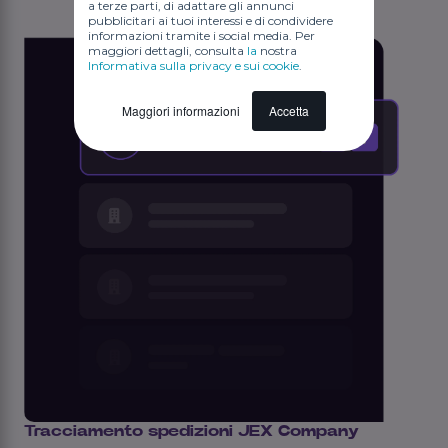
a terze parti, di adattare gli annunci
pubblicitari ai tuoi interessi e di condividere
informazioni tramite i social media. Per
maggiori dettagli, consulta
la
nostra
Informativa sulla privacy e sui cookie
.
Maggiori informazioni
Accetta
Tracciamento spedizioni JEX Company