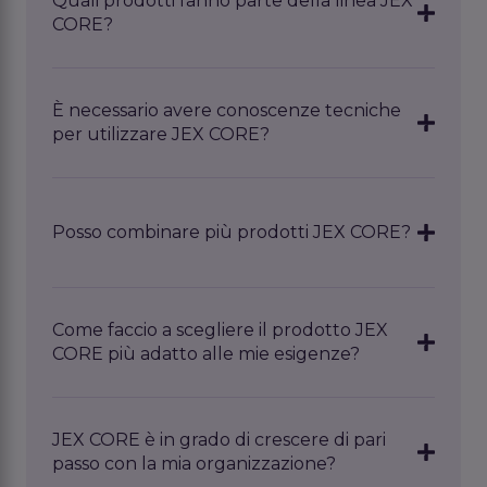
Quali prodotti fanno parte della linea JEX
sistemi
e codice.
CORE?
All'interno di JEX CORE troverai diverse
soluzioni, come JEX Agent Workspace e JEX
È necessario avere conoscenze tecniche
CORE Sales. Ogni soluzione supporta un
per utilizzare JEX CORE?
aspetto specifico della gestione della tua
attività.
No. JEX CORE è stato sviluppato per rendere
accessibile l'intelligenza artificiale. Non sono
necessarie conoscenze tecniche né esperienza
Posso combinare più prodotti JEX CORE?
di programmazione.
Sì. È possibile espandere facilmente JEX CORE
con prodotti aggiuntivi che si adattano alle tue
Come faccio a scegliere il prodotto JEX
esigenze.
CORE più adatto alle mie esigenze?
Dipende dal tuo obiettivo. Vuoi
ad esempio
automatizzare i processi
o potenziali
clienti
JEX CORE è in grado di crescere di pari
potenziali
potenziali
? Nelle pagine dei prodotti
passo con la mia organizzazione?
scoprirai quale soluzione è più adatta
si
alla tua