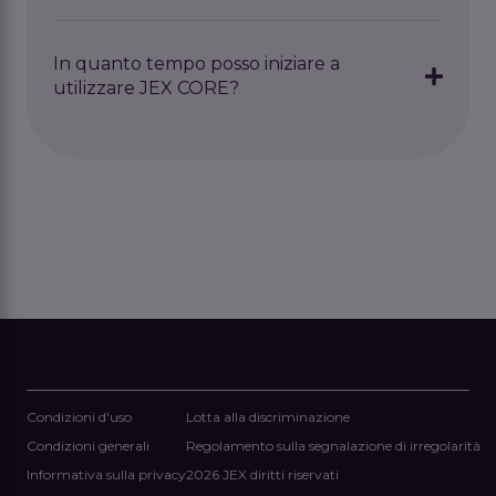
situazione.
Sì. Puoi iniziare in piccolo e poi ampliare il
sistema con funzioni aggiuntive.
In quanto tempo posso iniziare a
utilizzare JEX CORE?
Dipende dalla soluzione. Alcuni prodotti sono
pronti all'uso, mentre altre soluzioni vengono
configurate insieme ai nostri specialisti.
Condizioni d'uso
Lotta alla discriminazione
Condizioni generali
Regolamento sulla segnalazione di irregolarità
Informativa sulla privacy
2026 JEX diritti riservati